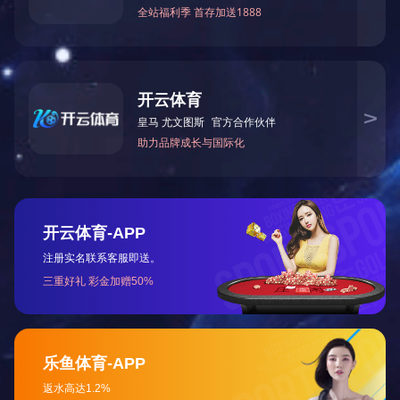
- 模拟带宽: 10 GHz
- 采样率: 50 GS/s
- 通道数: 4 通道
- 垂直分辨率: 12 位
- 输入阻抗: 50Ω/1MΩ可选
- 触发灵敏度: 小于 0.3 div
R&S®MXO5C-410 示波器采用了先进的硬件架构，配备了