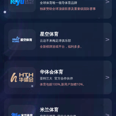
产品展示
面向工业电子制造、通信及信息技术、教育科研、微电子、新能源、生物
医药、节能环保等行业和领域的客户，提供增值销售、科技租赁、系统集
成、技术服务等一站式综合服务。
型 号：
MXO5C-410
名 称：
R&S®MXO5C-410示波器
品 牌：
罗德与施瓦茨
分 类：
通用电子测试 > 示波器
简 述：
R&S®MXO5C-410 示波器是罗德与施瓦茨最新推出的旗舰级示
波器产品，它集精密测量、强大分析于一体，为用户提供卓越的
测量体验。该示波器拥有出色的技术参数和丰富的功能，广泛应
用于电子电路设计、自动化测试等领域。