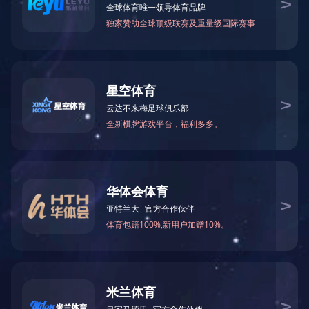
新能源汽车测试
半导体测试
5G
高校科研
电力电子
消费电子
射频和微波
电磁兼容(EMC)
光伏+储能测试
其他
服务器电源&BBU测试