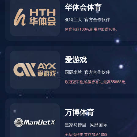
33021 型高压设备电源
型
名
品
分
简