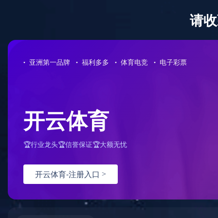
leyu·乐鱼(
新闻资讯
leyu·乐鱼(中国)体育官方网站
面向工业电子制造、通信及信息技术、教育
您当前的位置：
leyu·乐鱼(中国)体育官方网站
/
半导体测试设备