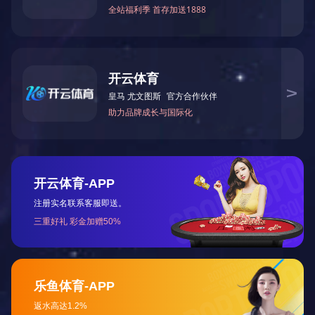
产品详情
产品详情