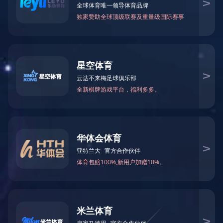
11200
产品展示
面向工业电子制造、通信及信息技术、教育科研、微电子、新能源、生物
医药、节能环保等行业和领域的客户，提供增值销售、科技租赁、系统集
成、技术服务等一站式综合服务。
型 号：
11200