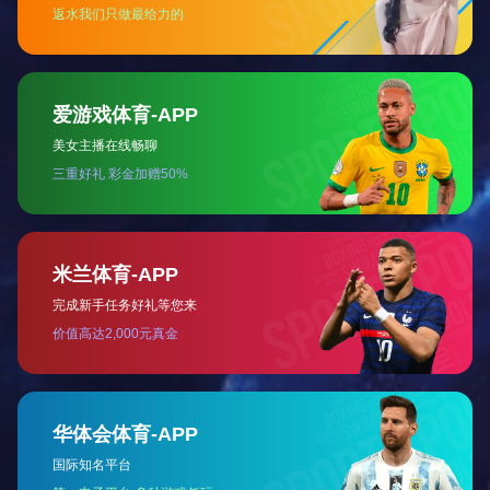
*可靠性差——测试驱动电路需要具备极强的抗EMI干扰能
力，否则易损坏被测器件，导致设备可靠性差
Edison功率模块动态特性测试系统可沉着应对SiC动态特性
差异带来的测试难点。创新性层叠母排和电容结构设计，测
试主回路杂感低至 6nH（Performance版）。高速、高频、
高可靠、高共模瞬变抗扰度（CMTI）使SiC驱动器性能业界
领先。使用泰克公司最新推出的新五系高分辨率示波器和专
门用于高压差分信号测试的光隔离探头，为三代半导体器件
动态特性表征带来更高带宽和更高测试精度。
一站式动态特性测试系统
从实验室到生产线的全覆盖
从IDM企业到应用企业的全覆盖
从Si到SiC的全覆盖
从Discrete到不同封装Power Module的全覆盖