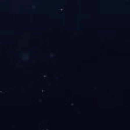
实测工况：直流母线电压为800V ，短路脉宽2.8us，开通电
阻20Ω，关断电阻20Ω。
友情链接：
|
|
|
|
|
|
|
|
|
|
|
|
|