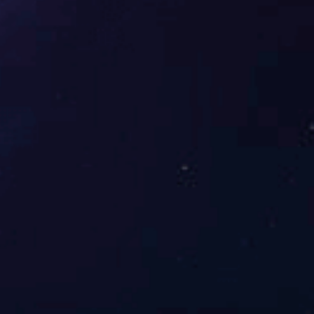
高带宽高精度测量仪器
系统匹配全球领先TIVP光隔离探头，可提供无与伦比的带
宽、动态范围和共模抑制
探头电压采样带宽高达1GHz，是传统电压探头带宽5倍以上
共模抑制比高达120dB，比传统探头提升1000倍以上
TIVP光隔离探头能精准捕捉碳化硅器件高速开关时Vgs、Id
和Vds的波形细节
超低杂感测试主回路
创新性层叠母排和电容结构设计
测试主回路杂感低至 10nH
最新改进型低至6nH
强悍的短路测试能力
10kA级短路电流测试能力，放心探索产品极限。